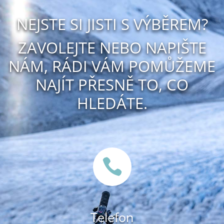
NEJSTE SI JISTI S VÝBĚREM?
ZAVOLEJTE NEBO NAPIŠTE
NÁM, RÁDI VÁM POMŮŽEME
NAJÍT PŘESNĚ TO, CO
HLEDÁTE.

Telefon