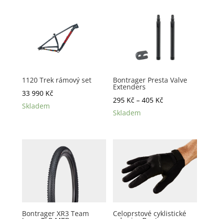
1120 Trek rámový set
Bontrager Presta Valve
Extenders
33 990
Kč
Rozpětí
295
Kč
–
405
Kč
Skladem
cen:
Skladem
295 Kč
až
405 Kč
Bontrager XR3 Team
Celoprstové cyklistické