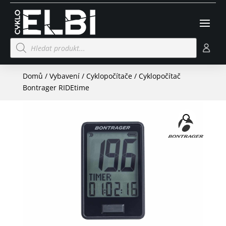
Products
search
Domů
/
Vybavení
/
Cyklopočítače
/ Cyklopočítač
Bontrager RIDEtime