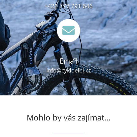
+420 777 791 646

Email
info@cykloelbi.cz
Mohlo by vás zajímat…