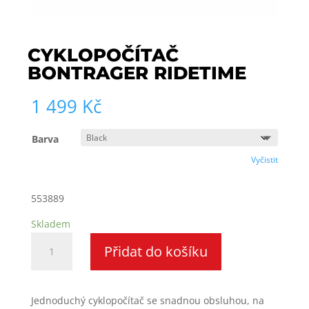
CYKLOPOČÍTAČ
BONTRAGER RIDETIME
1 499
Kč
Barva
Vyčistit
553889
Skladem
Cyklopočítač
Přidat do košíku
Bontrager
RIDEtime
množství
Jednoduchý cyklopočítač se snadnou obsluhou, na