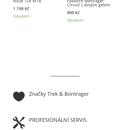
Issue TLR MTB
rukavice Bontrager
Circuit s dvojím gelem
1 199
Kč
999
Kč
Skladem
Skladem
Značky Trek & Bontrager

PROFESIONÁLNÍ SERVIS
