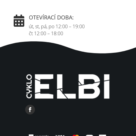
OTEVÍRACÍ DOBA:

út, st, pá, po 12:00 – 19:00
čt 12:00 – 18:00