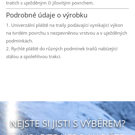
tratích s uježděným či jílovitým povrchem.
Podrobné údaje o výrobku
Univerzální pláště na traily podávající vynikající výkon
na tvrdém povrchu s nezpevněnou vrstvou a v uježděných
podmínkách.
Rychlé pláště do různých podmínek trailů nabízející
stálou a spolehlivou trakci.
NEJSTE SI JISTI S VÝBĚREM?