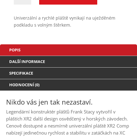
horská
kola
Univerzální a rychlé pláště vynikají na uježděném
Bontrager
podkladu s volným štěrkem.
XR2
Comp
MTB
množství
POPIS
DALŠÍ INFORMACE
SPECIFIKACE
HODNOCENÍ (0)
Nikdo vás jen tak nezastaví.
Legendární konstruktér plášťů Frank Stacy vytvořil v
pláštích XR2 další design osvědčený v horských závodech.
Cenově dostupné a nesmírně univerzální pláště XR2 Comp
nabízejí jedinečnou rychlost a stabilitu v zatáčkách na XC