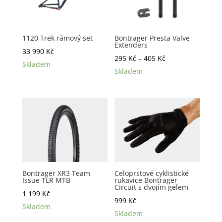
1120 Trek rámový set
Bontrager Presta Valve
Extenders
33 990
Kč
Rozpětí
295
Kč
–
405
Kč
Skladem
cen:
Skladem
295 Kč
až
405 Kč
Bontrager XR3 Team
Celoprstové cyklistické
Issue TLR MTB
rukavice Bontrager
Circuit s dvojím gelem
1 199
Kč
999
Kč
Skladem
Skladem