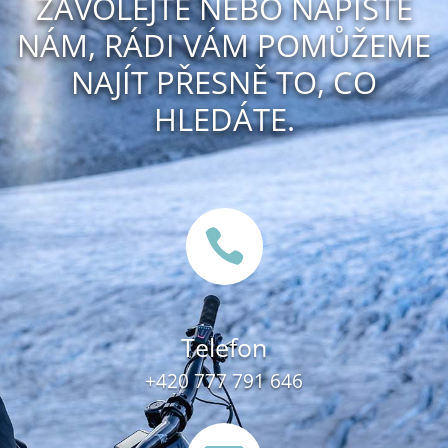
ZAVOLEJTE NEBO NAPIŠTE
NÁM, RÁDI VÁM POMŮŽEME
NAJÍT PŘESNĚ TO, CO
HLEDÁTE.

Telefon
+420 777 791 646