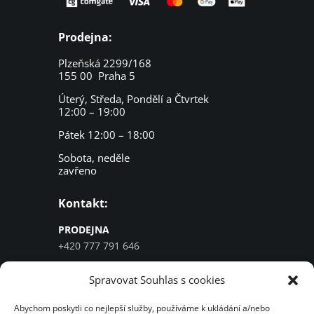
Prodejna:
Plzeňská 2299/168
155 00 Praha 5
Úterý, Středa, Pondělí a Čtvrtek
12:00 – 19:00
Pátek 12:00 – 18:00
Sobota, neděle
zavřeno
Kontakt:
PRODEJNA
+420 777 791 646
SERVIS
Spravovat Souhlas s cookies
+420 777 964 580
info@cykloelbi.cz
Abychom poskytli co nejlepší služby, používáme k ukládání a/nebo