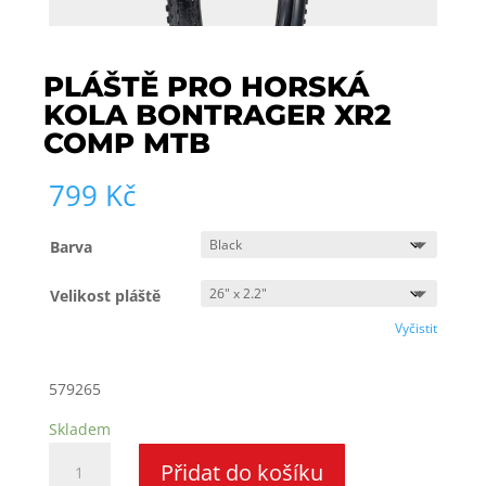
PLÁŠTĚ PRO HORSKÁ
KOLA BONTRAGER XR2
COMP MTB
799
Kč
Barva
Velikost pláště
Vyčistit
579265
Skladem
Pláště
Přidat do košíku
pro