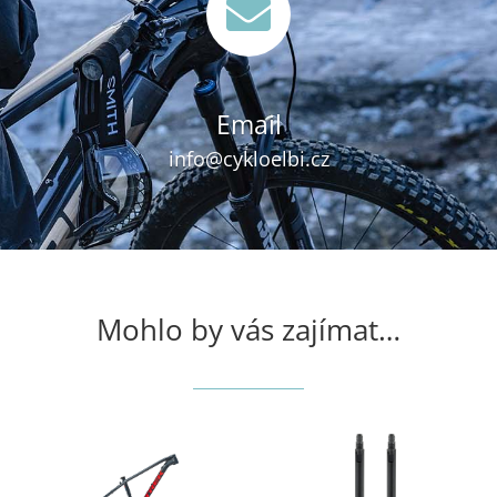

Email
info@cykloelbi.cz
Mohlo by vás zajímat…