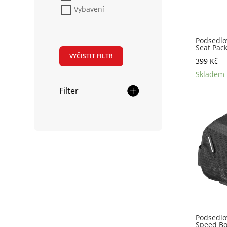
Vybavení
Podsedlo
Seat Pac
VYČISTIT FILTR
399
Kč
Skladem
Filter
Podsedlo
Speed B