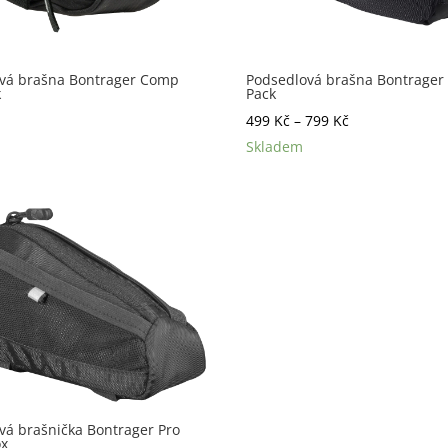
vá brašna Bontrager Comp
Podsedlová brašna Bontrager E
k
Pack
Rozpětí
499
Kč
–
799
Kč
cen:
Skladem
499 Kč
až
799 Kč
vá brašnička Bontrager Pro
ox