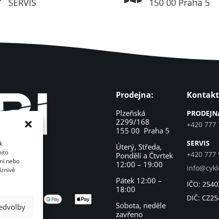
SERVIS
150 00 Praha 5
Prodejna:
Kontakt
Plzeňská
PRODEJN
2299/168
+420 777 
155 00 Praha 5
SERVIS
k
Úterý, Středa,
mito
+420 777 
Pondělí a Čtvrtek
ní nebo
12:00 – 19:00
info@cykl
íznivě
Pátek 12:00 –
IČO:
254
18:00
DIČ: CZ2
Sobota, neděle
ředvolby
zavřeno