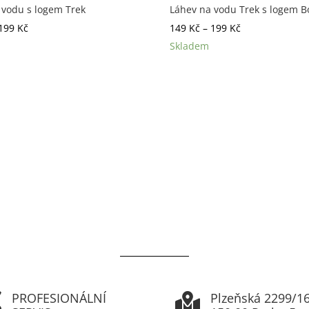
 vodu s logem Trek
Láhev na vodu Trek s logem B
Rozpětí
Rozpětí
199
Kč
149
Kč
–
199
Kč
cen:
cen:
Skladem
149 Kč
149 Kč
až
až
199 Kč
199 Kč
PROFESIONÁLNÍ
Plzeňská 2299/16

