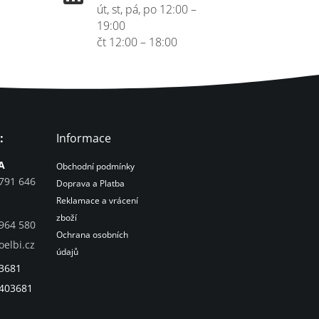
út, st, pá, po 12:00 –
19:00
čt 12:00 – 18:00
:
Informace
A
Obchodní podmínky
791 646
Doprava a Platba
Reklamace a vrácení
zboží
964 580
Ochrana osobních
oelbi.cz
údajů
03681
5403681