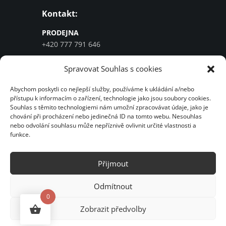
Kontakt:
PRODEJNA
+420 777 791 646
SERVIS
Spravovat Souhlas s cookies
+420 777 964 580
info@cykloelbi.cz
Abychom poskytli co nejlepší služby, používáme k ukládání a/nebo
přístupu k informacím o zařízení, technologie jako jsou soubory cookies.
Souhlas s těmito technologiemi nám umožní zpracovávat údaje, jako je
IČO:
25403681
chování při procházení nebo jedinečná ID na tomto webu. Nesouhlas
nebo odvolání souhlasu může nepříznivě ovlivnit určité vlastnosti a
DIČ: CZ25403681
funkce.
Informace
Přijmout
Obchodní podmínky
Doprava a Platba
Odmítnout
Reklamace a vrácení zboží
0
Zobrazit předvolby
Ochrana osobních údajů