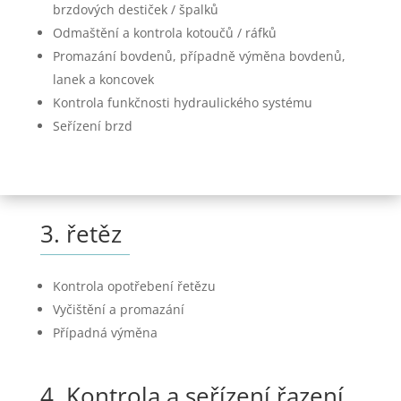
brzdových destiček / špalků
Odmaštění a kontrola kotoučů / ráfků
Promazání bovdenů, případně výměna bovdenů,
lanek a koncovek
Kontrola funkčnosti hydraulického systému
Seřízení brzd
3. řetěz
Kontrola opotřebení řetězu
Vyčištění a promazání
Případná výměna
4. Kontrola a seřízení řazení